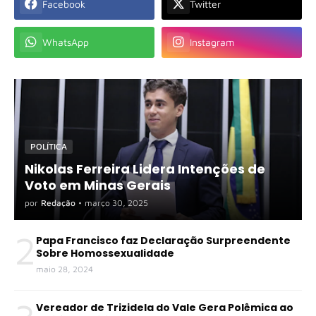
Facebook
Twitter
WhatsApp
Instagram
POLÍTICA
Nikolas Ferreira Lidera Intenções de
Voto em Minas Gerais
por
Redação
•
março 30, 2025
2
Papa Francisco faz Declaração Surpreendente
Sobre Homossexualidade
maio 28, 2024
Vereador de Trizidela do Vale Gera Polêmica ao