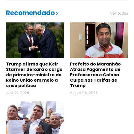
Recomendado
Ver todos
Trump afirma que Keir
Prefeito do Maranhão
Starmer deixará o cargo
Atrasa Pagamento de
de primeiro-ministro do
Professores e Coloca
Reino Unido em meio a
Culpa nas Tarifas de
crise política
Trump
June 21, 2026
August 08, 2025