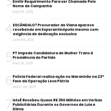
3
Emitir Requirimento Para ser Chamado Pelo
Nome de Campanha
maio 09, 2025
4
ESCÂNDALO? Procurador de Viana aparece
recebendo em Esperantinópolis mesmo com
exigência de dedicação exclusiva
junho 09, 2026
5
PT Impede Candidatura de Mulher Trans à
Presidência do Partido
maio 28, 2025
6
Polícia Federal realiza ação no Maranhão na 23ª
fase da Operação Lesa Pátria
janeiro 08, 2024
7
IstoÉ Recebeu Quase R$ 350 Milhões em Verbas
Publicitárias Durante os Governos de Lula e
Dilma