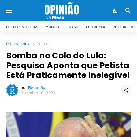
ÚLTIMAS NOTÍCIAS
MUNDO
BRASIL
ECONOMIA
POLÍCIA E JU
Página inicial
Política
Bomba no Colo do Lula:
Pesquisa Aponta que Petista
Está Praticamente Inelegível
por
Redação
dezembro 10, 2024