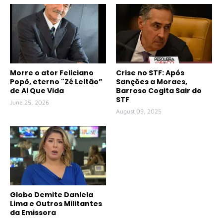
Morre o ator Feliciano
Crise no STF: Após
Popô, eterno "Zé Leitão”
Sanções a Moraes,
de Ai Que Vida
Barroso Cogita Sair do
STF
June 25, 2026
August 09, 2025
Globo Demite Daniela
Lima e Outros Militantes
da Emissora