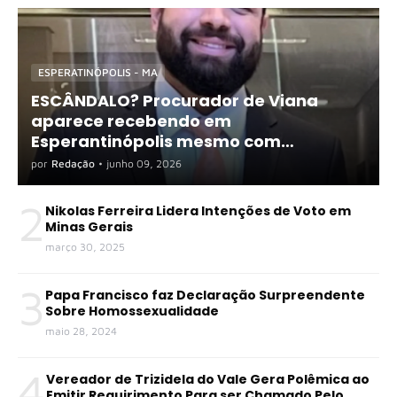
ESPERATINÓPOLIS - MA
ESCÂNDALO? Procurador de Viana
aparece recebendo em
Esperantinópolis mesmo com
exigência de dedicação exclusiva
por
Redação
•
junho 09, 2026
2
Nikolas Ferreira Lidera Intenções de Voto em
Minas Gerais
março 30, 2025
3
Papa Francisco faz Declaração Surpreendente
Sobre Homossexualidade
maio 28, 2024
4
Vereador de Trizidela do Vale Gera Polêmica ao
Emitir Requirimento Para ser Chamado Pelo