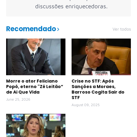
discussões enriquecedoras.
Recomendado
Ver todos
Morre o ator Feliciano
Crise no STF: Após
Popô, eterno "Zé Leitão”
Sanções a Moraes,
de Ai Que Vida
Barroso Cogita Sair do
STF
June 25, 2026
August 09, 2025