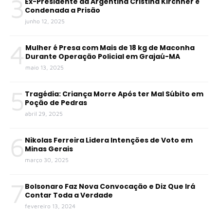
3
Ex-Presidente da Argentina Cristina Kirchner é
Condenada a Prisão
junho 12, 2025
4
Mulher é Presa com Mais de 18 kg de Maconha
Durante Operação Policial em Grajaú-MA
maio 13, 2025
5
Tragédia: Criança Morre Após ter Mal Súbito em
Poção de Pedras
abril 29, 2025
6
Nikolas Ferreira Lidera Intenções de Voto em
Minas Gerais
março 30, 2025
7
Bolsonaro Faz Nova Convocação e Diz Que Irá
Contar Toda a Verdade
fevereiro 13, 2024