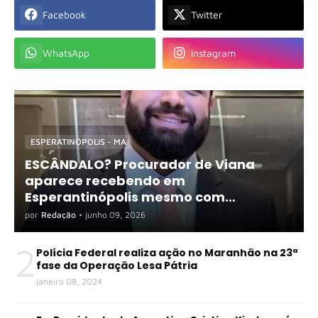
Facebook
Twitter
WhatsApp
Instagram
ESPERATINÓPOLIS - MA
ESCÂNDALO? Procurador de Viana
aparece recebendo em
Esperantinópolis mesmo com
exigência de dedicação exclusiva
por
Redação
•
junho 09, 2026
2
Polícia Federal realiza ação no Maranhão na 23ª
fase da Operação Lesa Pátria
janeiro 08, 2024