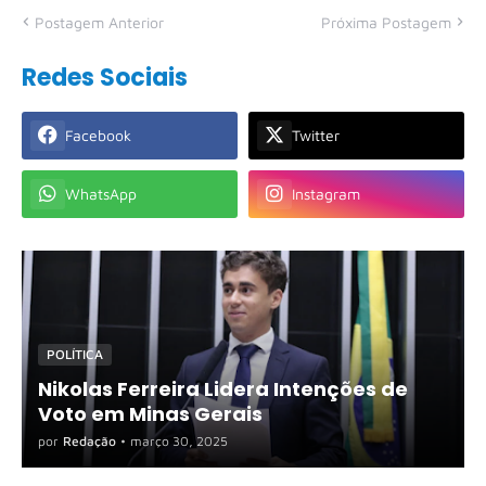
Postagem Anterior
Próxima Postagem
Redes Sociais
Facebook
Twitter
WhatsApp
Instagram
POLÍTICA
Nikolas Ferreira Lidera Intenções de
Voto em Minas Gerais
por
Redação
•
março 30, 2025