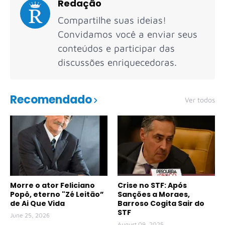
Redação
Compartilhe suas ideias!
Convidamos você a enviar seus
conteúdos e participar das
discussões enriquecedoras.
Recomendado
Ver todos
Morre o ator Feliciano
Crise no STF: Após
Popô, eterno "Zé Leitão”
Sanções a Moraes,
de Ai Que Vida
Barroso Cogita Sair do
STF
June 25, 2026
August 09, 2025