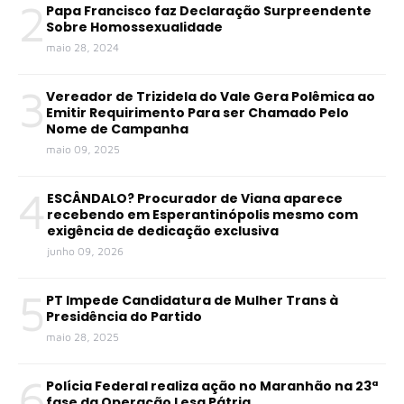
2
Papa Francisco faz Declaração Surpreendente
Sobre Homossexualidade
maio 28, 2024
3
Vereador de Trizidela do Vale Gera Polêmica ao
Emitir Requirimento Para ser Chamado Pelo
Nome de Campanha
maio 09, 2025
4
ESCÂNDALO? Procurador de Viana aparece
recebendo em Esperantinópolis mesmo com
exigência de dedicação exclusiva
junho 09, 2026
5
PT Impede Candidatura de Mulher Trans à
Presidência do Partido
maio 28, 2025
6
Polícia Federal realiza ação no Maranhão na 23ª
fase da Operação Lesa Pátria