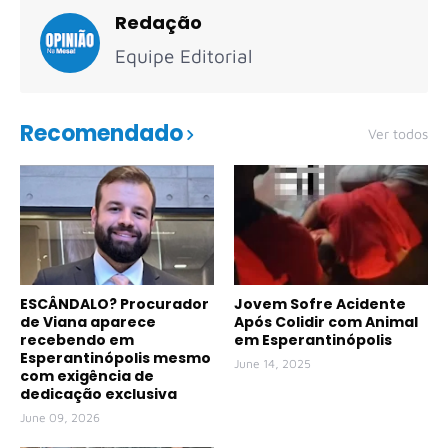
Redação
Equipe Editorial
Recomendado
Ver todos
ESCÂNDALO? Procurador
Jovem Sofre Acidente
de Viana aparece
Após Colidir com Animal
recebendo em
em Esperantinópolis
Esperantinópolis mesmo
June 14, 2025
com exigência de
dedicação exclusiva
June 09, 2026