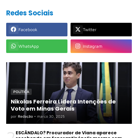
Redes Sociais
Facebook
Twitter
WhatsApp
Instagram
POLÍTICA
Nikolas Ferreira Lidera Intenções de
Voto em Minas Gerais
por
Redação
•
março 30, 2025
2
ESCÂNDALO? Procurador de Viana aparece