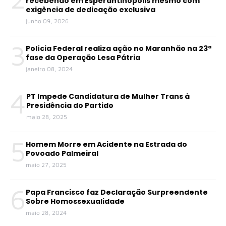
recebendo em Esperantinópolis mesmo com
exigência de dedicação exclusiva
junho 09, 2026
3
Polícia Federal realiza ação no Maranhão na 23ª
fase da Operação Lesa Pátria
janeiro 08, 2024
4
PT Impede Candidatura de Mulher Trans à
Presidência do Partido
maio 28, 2025
5
Homem Morre em Acidente na Estrada do
Povoado Palmeiral
maio 27, 2025
6
Papa Francisco faz Declaração Surpreendente
Sobre Homossexualidade
maio 28, 2024