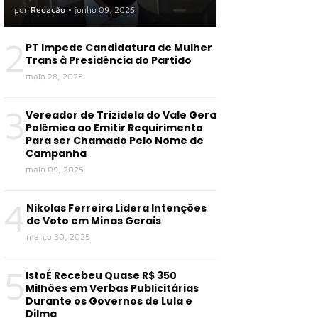
mesmo com exigência de
por
Redação
•
junho 09, 2026
dedicação exclusiva
2
PT Impede Candidatura de Mulher
Trans à Presidência do Partido
maio 28, 2025
3
Vereador de Trizidela do Vale Gera
Polêmica ao Emitir Requirimento
Para ser Chamado Pelo Nome de
Campanha
maio 09, 2025
4
Nikolas Ferreira Lidera Intenções
de Voto em Minas Gerais
março 30, 2025
5
IstoÉ Recebeu Quase R$ 350
Milhões em Verbas Publicitárias
Durante os Governos de Lula e
Dilma