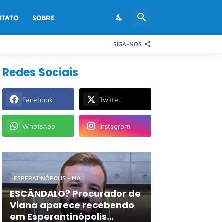
NTATO
SOBRE
SIGA-NOS
Redes Sociais
Facebook
Twitter
WhatsApp
Instagram
ESPERATINÓPOLIS - MA
ESCÂNDALO? Procurador de
Viana aparece recebendo
em Esperantinópolis