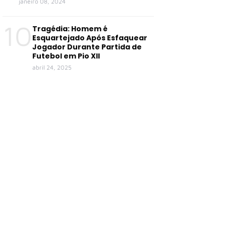
janeiro 08, 2024
10
Tragédia: Homem é
Esquartejado Após Esfaquear
Jogador Durante Partida de
Futebol em Pio XII
abril 24, 2025