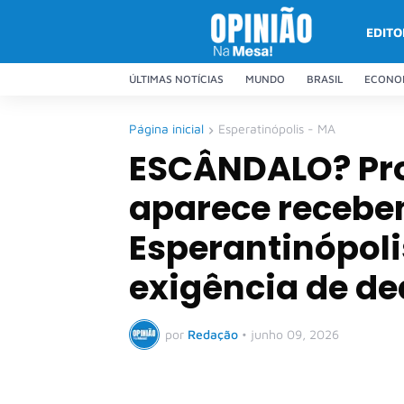
EDITO
ÚLTIMAS NOTÍCIAS
MUNDO
BRASIL
ECONO
Página inicial
Esperatinópolis - MA
ESCÂNDALO? Pro
aparece receb
Esperantinópo
exigência de de
por
Redação
•
junho 09, 2026