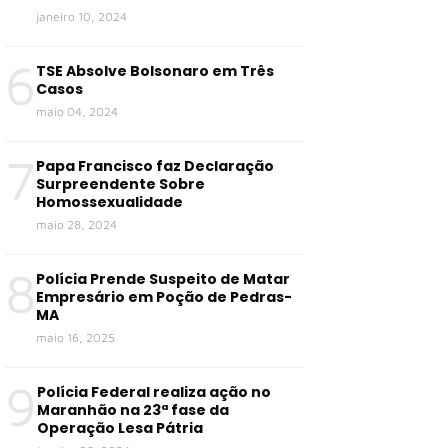
janeiro 10, 2024
6
TSE Absolve Bolsonaro em Três
Casos
maio 04, 2024
7
Papa Francisco faz Declaração
Surpreendente Sobre
Homossexualidade
maio 28, 2024
8
Polícia Prende Suspeito de Matar
Empresário em Poção de Pedras-
MA
maio 16, 2025
9
Polícia Federal realiza ação no
Maranhão na 23ª fase da
Operação Lesa Pátria