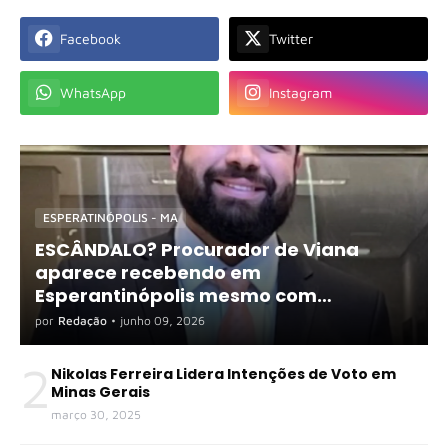
Facebook
Twitter
WhatsApp
Instagram
ESPERATINÓPOLIS - MA
ESCÂNDALO? Procurador de Viana
aparece recebendo em
Esperantinópolis mesmo com
exigência de dedicação exclusiva
por
Redação
•
junho 09, 2026
2
Nikolas Ferreira Lidera Intenções de Voto em
Minas Gerais
março 30, 2025