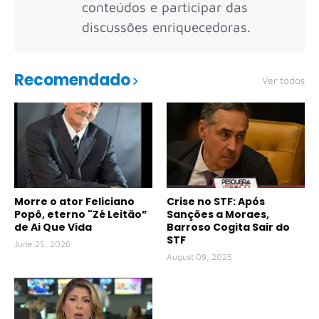
conteúdos e participar das
discussões enriquecedoras.
Recomendado
Ver todos
Morre o ator Feliciano
Crise no STF: Após
Popô, eterno "Zé Leitão”
Sanções a Moraes,
de Ai Que Vida
Barroso Cogita Sair do
STF
June 25, 2026
August 09, 2025