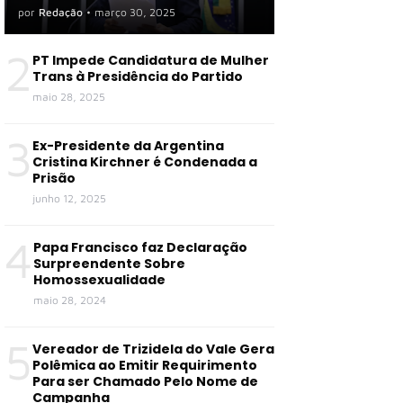
por
Redação
•
março 30, 2025
2
PT Impede Candidatura de Mulher
Trans à Presidência do Partido
maio 28, 2025
3
Ex-Presidente da Argentina
Cristina Kirchner é Condenada a
Prisão
junho 12, 2025
4
Papa Francisco faz Declaração
Surpreendente Sobre
Homossexualidade
maio 28, 2024
5
Vereador de Trizidela do Vale Gera
Polêmica ao Emitir Requirimento
Para ser Chamado Pelo Nome de
Campanha