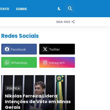
NTATO
SOBRE
SIGA-NOS
Redes Sociais
Facebook
Twitter
WhatsApp
Instagram
POLÍTICA
Nikolas Ferreira Lidera
Intenções de Voto em Minas
Gerais