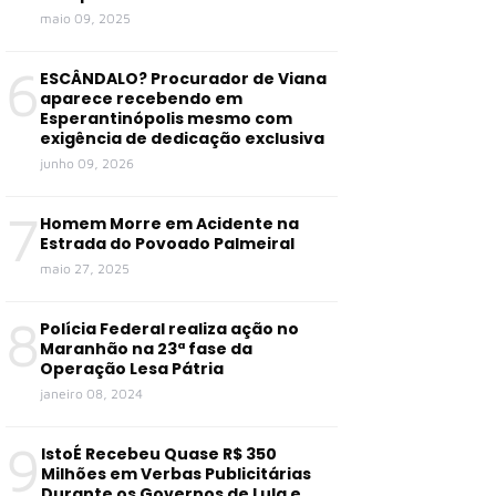
maio 09, 2025
6
ESCÂNDALO? Procurador de Viana
aparece recebendo em
Esperantinópolis mesmo com
exigência de dedicação exclusiva
junho 09, 2026
7
Homem Morre em Acidente na
Estrada do Povoado Palmeiral
maio 27, 2025
8
Polícia Federal realiza ação no
Maranhão na 23ª fase da
Operação Lesa Pátria
janeiro 08, 2024
9
IstoÉ Recebeu Quase R$ 350
Milhões em Verbas Publicitárias
Durante os Governos de Lula e