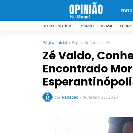
EDITO
ÚLTIMAS NOTÍCIAS
MUNDO
BRASIL
ECONO
Página inicial
Esperatinópolis - MA
Zé Valdo, Conhe
Encontrado Mor
Esperantinópoli
por
Redação
•
fevereiro 22, 2025