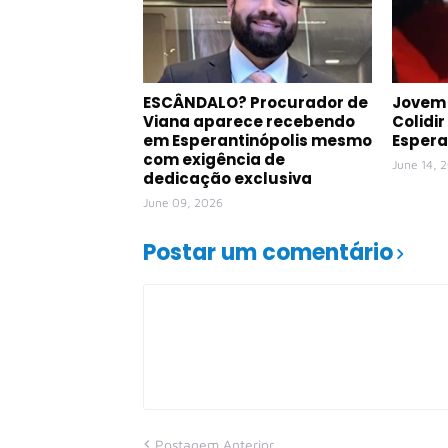
ESCÂNDALO? Procurador de
Jovem 
Viana aparece recebendo
Colidi
em Esperantinópolis mesmo
Espera
com exigência de
June 14, 
dedicação exclusiva
June 09, 2026
Postar um comentário
Postagem Anterior