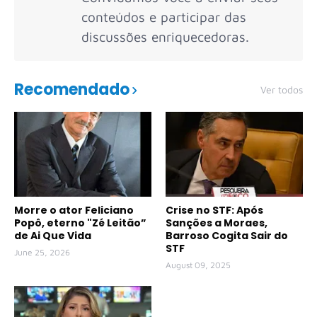
conteúdos e participar das
discussões enriquecedoras.
Recomendado
Ver todos
Morre o ator Feliciano
Crise no STF: Após
Popô, eterno "Zé Leitão”
Sanções a Moraes,
de Ai Que Vida
Barroso Cogita Sair do
STF
June 25, 2026
August 09, 2025