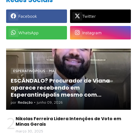
Facebook
Twitter
WhatsApp
Instagram
ESPERATINÓPOLIS - MA
ESCÂNDALO? Procurador de Viana
aparece recebendo em
Esperantinópolis mesmo com
exigência de dedicação exclusiva
por
Redação
•
junho 09, 2026
2
Nikolas Ferreira Lidera Intenções de Voto em
Minas Gerais
março 30, 2025