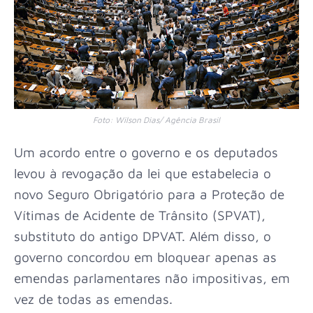
Foto: Wilson Dias/ Agência Brasil
Um acordo entre o governo e os deputados
levou à revogação da lei que estabelecia o
novo Seguro Obrigatório para a Proteção de
© LULA
Vítimas de Acidente de Trânsito (SPVAT),
MARQUE
UM ACORDO ENTRE O GOVERNO E OS DEPUTADOS LEVOU À REVO
substituto do antigo DPVAT. Além disso, o
S/
INSTITUIU O NOVO SEGURO OBRIGATÓRIO PARA A PROTEÇÃO DE 
governo concordou em bloquear apenas as
AGÊNCI
TRÂNSITO (SPVAT), SUBSTITUTO DO ANTIGO DPVAT. ALÉM DIS
emendas parlamentares não impositivas, em
A
EM RESTRINGIR O BLOQUEIO APENAS ÀS EMENDAS PARLAMENTAR
vez de todas as emendas.
BRASIL
VEZ DE TODAS AS EMENDAS.