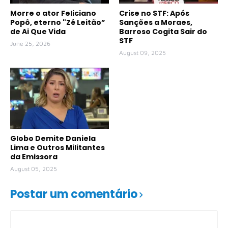
Morre o ator Feliciano
Crise no STF: Após
Popô, eterno "Zé Leitão”
Sanções a Moraes,
de Ai Que Vida
Barroso Cogita Sair do
STF
June 25, 2026
August 09, 2025
Globo Demite Daniela
Lima e Outros Militantes
da Emissora
August 05, 2025
Postar um comentário