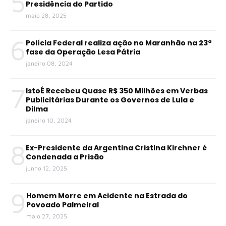
5
Presidência do Partido
maio 28, 2025
6
Polícia Federal realiza ação no Maranhão na 23ª
fase da Operação Lesa Pátria
janeiro 08, 2024
7
IstoÉ Recebeu Quase R$ 350 Milhões em Verbas
Publicitárias Durante os Governos de Lula e
Dilma
janeiro 10, 2024
8
Ex-Presidente da Argentina Cristina Kirchner é
Condenada a Prisão
junho 12, 2025
9
Homem Morre em Acidente na Estrada do
Povoado Palmeiral
maio 27, 2025