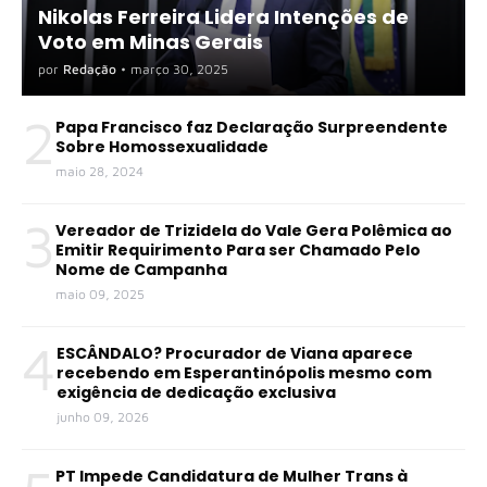
Nikolas Ferreira Lidera Intenções de
Voto em Minas Gerais
por
Redação
•
março 30, 2025
2
Papa Francisco faz Declaração Surpreendente
Sobre Homossexualidade
maio 28, 2024
3
Vereador de Trizidela do Vale Gera Polêmica ao
Emitir Requirimento Para ser Chamado Pelo
Nome de Campanha
maio 09, 2025
4
ESCÂNDALO? Procurador de Viana aparece
recebendo em Esperantinópolis mesmo com
exigência de dedicação exclusiva
junho 09, 2026
PT Impede Candidatura de Mulher Trans à