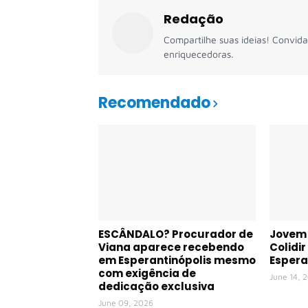
Redação
Compartilhe suas ideias! Convida
enriquecedoras.
Recomendado
ESCÂNDALO? Procurador de
Jovem 
Viana aparece recebendo
Colidi
em Esperantinópolis mesmo
Espera
com exigência de
June 14, 
dedicação exclusiva
June 09, 2026