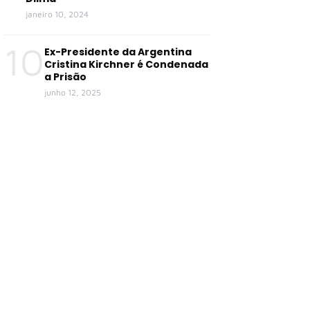
janeiro 10, 2024
10
Ex-Presidente da Argentina
Cristina Kirchner é Condenada
a Prisão
junho 12, 2025