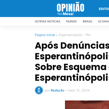
EDITO
ÚLTIMAS NOTÍCIAS
MUNDO
BRASIL
ECONO
Página inicial
Esperatinópolis - MA
Após Denúncias,
Esperantinópoli
Sobre Esquema d
Esperantinópoli
por
Redação
•
maio 31, 2024