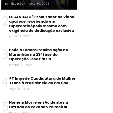
por
Redação
•
março 30, 2025
2
ESCÂNDALO? Procurador de Viana
aparece recebendo em
Esperantinópolis mesmo com
exigência de dedicação exclusiva
junho 09, 2026
3
Polícia Federal realiza ação no
Maranhão na 23ª fase da
Operação Lesa Pátria
janeiro 08, 2024
4
PT Impede Candidatura de Mulher
Trans à Presidência do Partido
maio 28, 2025
5
Homem Morre em Acidente na
Estrada do Povoado Palmeiral
maio 27, 2025