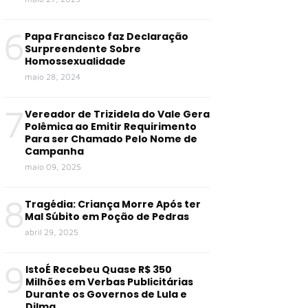
6
Papa Francisco faz Declaração
Surpreendente Sobre
Homossexualidade
maio 28, 2024
7
Vereador de Trizidela do Vale Gera
Polêmica ao Emitir Requirimento
Para ser Chamado Pelo Nome de
Campanha
maio 09, 2025
8
Tragédia: Criança Morre Após ter
Mal Súbito em Poção de Pedras
abril 29, 2025
9
IstoÉ Recebeu Quase R$ 350
Milhões em Verbas Publicitárias
Durante os Governos de Lula e
Dilma