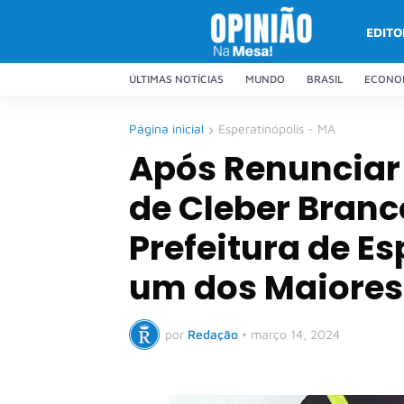
EDITO
ÚLTIMAS NOTÍCIAS
MUNDO
BRASIL
ECONO
Página inicial
Esperatinópolis - MA
Após Renunciar
de Cleber Bran
Prefeitura de E
um dos Maiores 
por
Redação
•
março 14, 2024