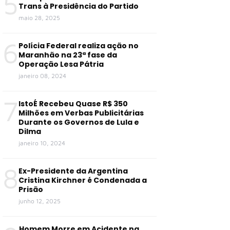
5
Trans à Presidência do Partido
maio 28, 2025
6
Polícia Federal realiza ação no
Maranhão na 23ª fase da
Operação Lesa Pátria
janeiro 08, 2024
7
IstoÉ Recebeu Quase R$ 350
Milhões em Verbas Publicitárias
Durante os Governos de Lula e
Dilma
janeiro 10, 2024
8
Ex-Presidente da Argentina
Cristina Kirchner é Condenada a
Prisão
junho 12, 2025
Homem Morre em Acidente na