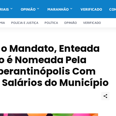
RIAIS
OPINIÃO
MARANHÃO
VERIFICADO
CO
MIA
POLÍCIA E JUSTIÇA
POLÍTICA
OPINIÃO
VERIFICADO
 o Mandato, Enteada
co é Nomeada Pela
sperantinópolis Com
Salários do Município