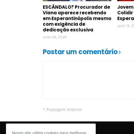
ESCÂNDALO? Procurador de
Jovem 
Viana aparece recebendo
Colidi
em Esperantinópolis mesmo
Espera
com exigência de
June 14, 
dedicação exclusiva
June 09, 2026
Postar um comentário
Postagem Anterior
Nosso site utiliza cookies para melhorar