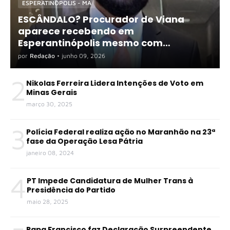
ESPERATINÓPOLIS - MA
ESCÂNDALO? Procurador de Viana
aparece recebendo em
Esperantinópolis mesmo com
exigência de dedicação exclusiva
por
Redação
•
junho 09, 2026
2
Nikolas Ferreira Lidera Intenções de Voto em
Minas Gerais
março 30, 2025
3
Polícia Federal realiza ação no Maranhão na 23ª
fase da Operação Lesa Pátria
janeiro 08, 2024
4
PT Impede Candidatura de Mulher Trans à
Presidência do Partido
maio 28, 2025
Papa Francisco faz Declaração Surpreendente