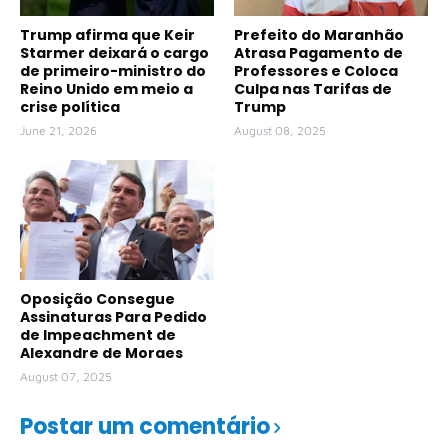
Trump afirma que Keir
Prefeito do Maranhão
Starmer deixará o cargo
Atrasa Pagamento de
de primeiro-ministro do
Professores e Coloca
Reino Unido em meio a
Culpa nas Tarifas de
crise política
Trump
June 21, 2026
August 08, 2025
Oposição Consegue
Assinaturas Para Pedido
de Impeachment de
Alexandre de Moraes
August 07, 2025
Postar um comentário