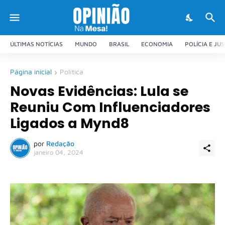
ÚLTIMAS NOTÍCIAS
MUNDO
BRASIL
ECONOMIA
POLÍCIA E JU
Página inicial
Política
Novas Evidências: Lula se
Reuniu Com Influenciadores
Ligados a Mynd8
por
Redação
janeiro 04, 2024