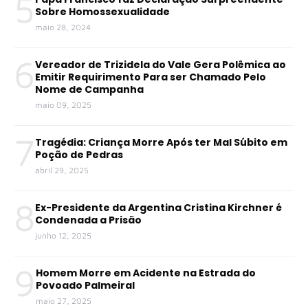
5
Sobre Homossexualidade
maio 28, 2024
6
Vereador de Trizidela do Vale Gera Polêmica ao
Emitir Requirimento Para ser Chamado Pelo
Nome de Campanha
maio 09, 2025
7
Tragédia: Criança Morre Após ter Mal Súbito em
Poção de Pedras
abril 29, 2025
8
Ex-Presidente da Argentina Cristina Kirchner é
Condenada a Prisão
junho 12, 2025
9
Homem Morre em Acidente na Estrada do
Povoado Palmeiral
maio 27, 2025