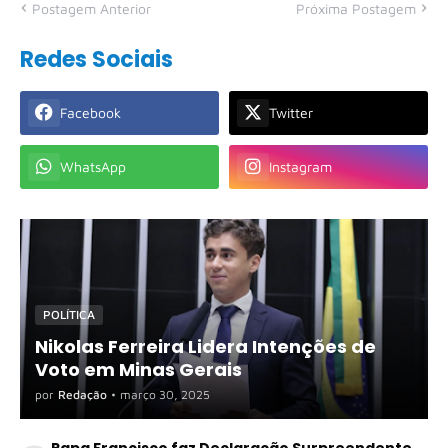
Postagem Anterior
Próxima Postagem
Redes Sociais
Facebook
Twitter
WhatsApp
Instagram
POLÍTICA
Nikolas Ferreira Lidera Intenções de
Voto em Minas Gerais
por
Redação
•
março 30, 2025
Papa Francisco faz Declaração Surpreendente