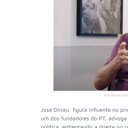
José Dirceu Fo
José Dirceu, figura influente no pr
um dos fundadores do PT, advoga 
política, enfrentando a direita no 