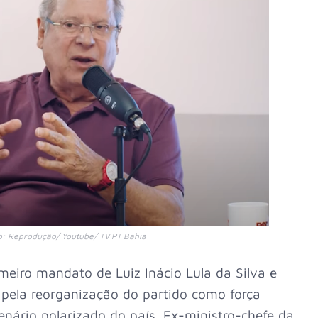
to: Reprodução/ Youtube/ TV PT Bahia
imeiro mandato de Luiz Inácio Lula da Silva e
pela reorganização do partido como força
cenário polarizado do país. Ex-ministro-chefe da