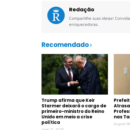
Redação
Compartilhe suas ideias! Convida
enriquecedoras.
Recomendado
Trump afirma que Keir
Prefei
Starmer deixará o cargo de
Atras
primeiro-ministro do Reino
Profes
Unido em meio a crise
nas Ta
política
August 08
June 21, 2026