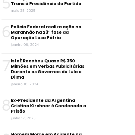
5
Trans à Presidência do Partido
maio 28, 2025
6
Polícia Federal realiza ação no
Maranhão na 23ª fase da
Operação Lesa Pátria
janeiro 08, 2024
7
IstoÉ Recebeu Quase R$ 350
Milhões em Verbas Publicitárias
Durante os Governos de Lula e
Dilma
janeiro 10, 2024
8
Ex-Presidente da Argentina
Cristina Kirchner é Condenada a
Prisão
junho 12, 2025
Homem Morre em Acidente na