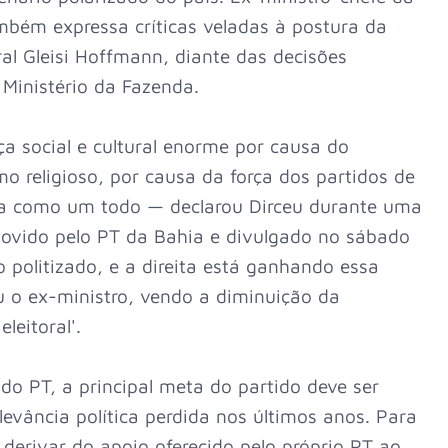
mbém expressa críticas veladas à postura da
al Gleisi Hoffmann, diante das decisões
inistério da Fazenda.
 social e cultural enorme por causa do
o religioso, por causa da força dos partidos de
rda como um todo — declarou Dirceu durante uma
movido pelo PT da Bahia e divulgado no sábado
 politizado, e a direita está ganhando essa
ou o ex-ministro, vendo a diminuição da
leitoral'.
do PT, a principal meta do partido deve ser
levância política perdida nos últimos anos. Para
derivar do apoio oferecido pelo próprio PT ao