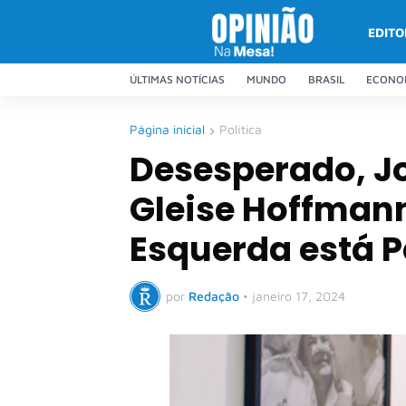
EDITO
ÚLTIMAS NOTÍCIAS
MUNDO
BRASIL
ECONO
Página inicial
Política
Desesperado, J
Gleise Hoffmann
Esquerda está P
por
Redação
•
janeiro 17, 2024