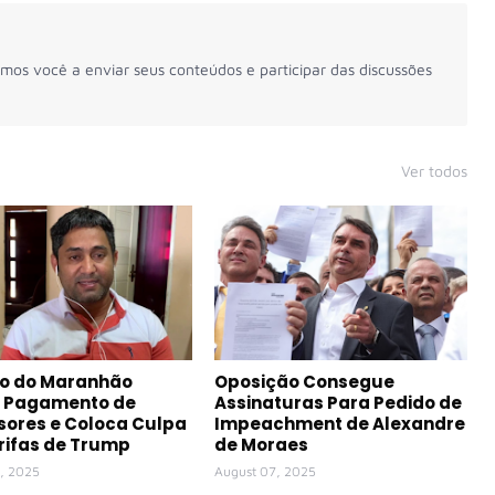
mos você a enviar seus conteúdos e participar das discussões
Ver todos
to do Maranhão
Oposição Consegue
a Pagamento de
Assinaturas Para Pedido de
sores e Coloca Culpa
Impeachment de Alexandre
rifas de Trump
de Moraes
, 2025
August 07, 2025