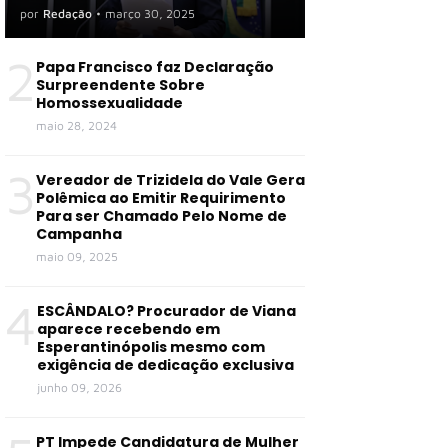
por
Redação
•
março 30, 2025
2
Papa Francisco faz Declaração
Surpreendente Sobre
Homossexualidade
maio 28, 2024
3
Vereador de Trizidela do Vale Gera
Polêmica ao Emitir Requirimento
Para ser Chamado Pelo Nome de
Campanha
maio 09, 2025
4
ESCÂNDALO? Procurador de Viana
aparece recebendo em
Esperantinópolis mesmo com
exigência de dedicação exclusiva
junho 09, 2026
PT Impede Candidatura de Mulher