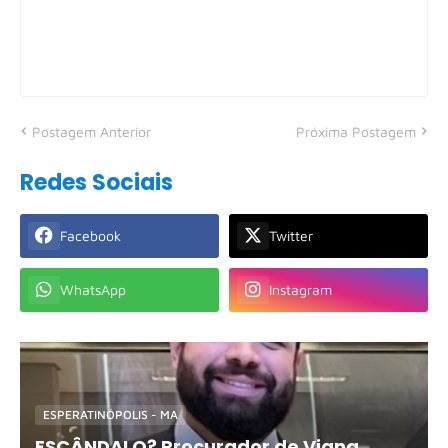
Postagem Anterior
Próxima Postagem
Redes Sociais
Facebook
Twitter
WhatsApp
Instagram
ESPERATINÓPOLIS - MA
ESCÂNDALO? Procurador de Viana