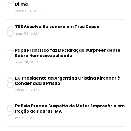
Dilma
janeiro 10, 2024
6
TSE Absolve Bolsonaro em Três Casos
maio 04, 2024
7
Papa Francisco faz Declaração Surpreendente
Sobre Homossexualidade
maio 28, 2024
8
Ex-Presidente da Argentina Cristina Kirchner é
Condenada a Prisão
junho 12, 2025
9
Polícia Prende Suspeito de Matar Empresário em
Poção de Pedras-MA
maio 16, 2025