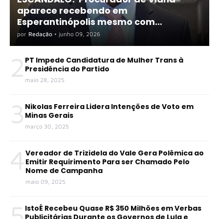
aparece recebendo em
Esperantinópolis mesmo com
exigência de dedicação exclusiva
por
Redação
•
junho 09, 2026
2
PT Impede Candidatura de Mulher Trans à
Presidência do Partido
maio 28, 2025
3
Nikolas Ferreira Lidera Intenções de Voto em
Minas Gerais
março 30, 2025
4
Vereador de Trizidela do Vale Gera Polêmica ao
Emitir Requirimento Para ser Chamado Pelo
Nome de Campanha
maio 09, 2025
5
IstoÉ Recebeu Quase R$ 350 Milhões em Verbas
Publicitárias Durante os Governos de Lula e