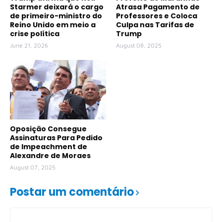
Starmer deixará o cargo
Atrasa Pagamento de
de primeiro-ministro do
Professores e Coloca
Reino Unido em meio a
Culpa nas Tarifas de
crise política
Trump
June 21, 2026
August 08, 2025
Oposição Consegue
Assinaturas Para Pedido
de Impeachment de
Alexandre de Moraes
August 07, 2025
Postar um comentário