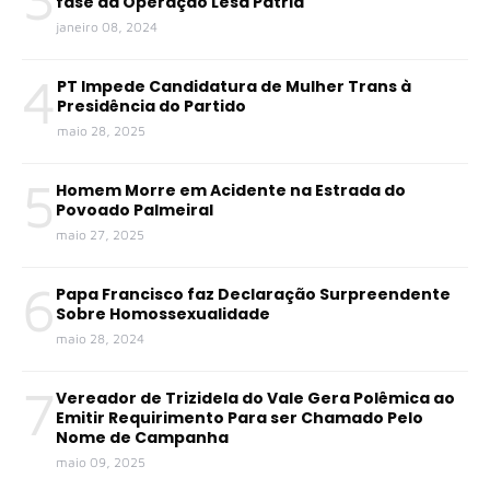
fase da Operação Lesa Pátria
janeiro 08, 2024
4
PT Impede Candidatura de Mulher Trans à
Presidência do Partido
maio 28, 2025
5
Homem Morre em Acidente na Estrada do
Povoado Palmeiral
maio 27, 2025
6
Papa Francisco faz Declaração Surpreendente
Sobre Homossexualidade
maio 28, 2024
7
Vereador de Trizidela do Vale Gera Polêmica ao
Emitir Requirimento Para ser Chamado Pelo
Nome de Campanha
maio 09, 2025