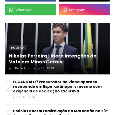
WhatsApp
Instagram
POLÍTICA
Nikolas Ferreira Lidera Intenções de
Voto em Minas Gerais
por
Redação
•
março 30, 2025
2
ESCÂNDALO? Procurador de Viana aparece
recebendo em Esperantinópolis mesmo com
exigência de dedicação exclusiva
junho 09, 2026
3
Polícia Federal realiza ação no Maranhão na 23ª