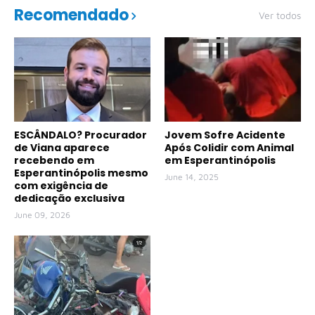
Recomendado
Ver todos
ESCÂNDALO? Procurador
Jovem Sofre Acidente
de Viana aparece
Após Colidir com Animal
recebendo em
em Esperantinópolis
Esperantinópolis mesmo
June 14, 2025
com exigência de
dedicação exclusiva
June 09, 2026