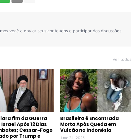
mos você a enviar seus conteúdos e participar das discussões
Ver todos
clara fim da Guerra
Brasileira é Encontrada
 Israel Após 12 Dias
Morta Após Queda em
mbates; Cessar-Fogo
Vulcão na Indonésia
ado por Trump e
June 24, 2025