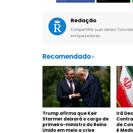
Redação
Compartilhe suas ideias! Convida
enriquecedoras.
Recomendado
Trump afirma que Keir
Irã De
Starmer deixará o cargo de
Contra
primeiro-ministro do Reino
de Co
Unido em meio a crise
é Medi