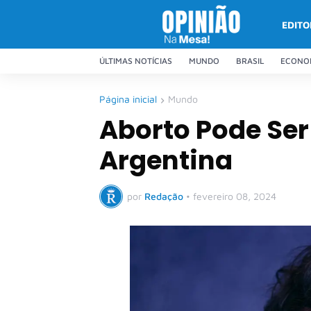
EDITO
ÚLTIMAS NOTÍCIAS
MUNDO
BRASIL
ECONO
Página inicial
Mundo
Aborto Pode Ser
Argentina
por
Redação
•
fevereiro 08, 2024