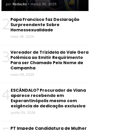
por
Redação
•
março 30, 2025
2
Papa Francisco faz Declaração
Surpreendente Sobre
Homossexualidade
maio 28, 2024
3
Vereador de Trizidela do Vale Gera
Polêmica ao Emitir Requirimento
Para ser Chamado Pelo Nome de
Campanha
maio 09, 2025
4
ESCÂNDALO? Procurador de Viana
aparece recebendo em
Esperantinópolis mesmo com
exigência de dedicação exclusiva
junho 09, 2026
PT Impede Candidatura de Mulher