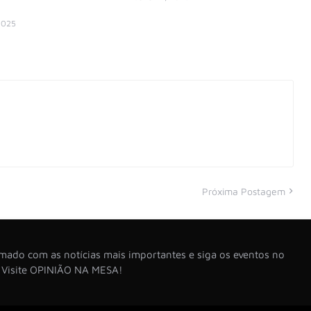
2025
Próxima Postagem
ado com as notícias mais importantes e siga os eventos no
. Visite OPINIÃO NA MESA!